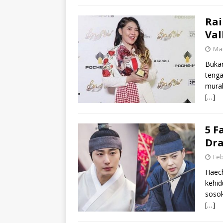
Rai
Val
Mar
Bukan
tenga
murah
[…]
5 F
Dra
Feb
Haech
kehid
sosok
[…]