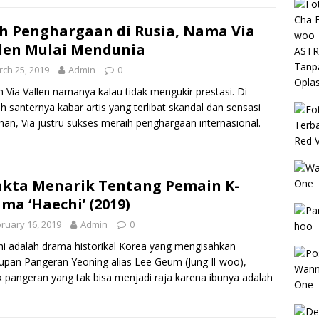
h Penghargaan di Rusia, Nama Via
len Mulai Mendunia
ch 25, 2019
Admin
0
 Via Vallen namanya kalau tidak mengukir prestasi. Di
h santernya kabar artis yang terlibat skandal dan sensasi
an, Via justru sukses meraih penghargaan internasional.
akta Menarik Tentang Pemain K-
ma ‘Haechi’ (2019)
ruary 16, 2019
Admin
0
i adalah drama historikal Korea yang mengisahkan
upan Pangeran Yeoning alias Lee Geum (Jung Il-woo),
 pangeran yang tak bisa menjadi raja karena ibunya adalah