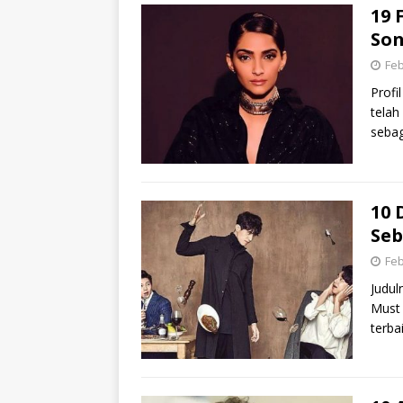
19 
So
Feb
Profi
telah
sebag
10 
Se
Feb
Judul
Must 
terba