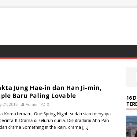
akta Jung Hae-in dan Han Ji-min,
ple Baru Paling Lovable
16 
TER
 21, 2019
Admin
0
 Korea terbaru, One Spring Night, sudah siap menyapa
pecinta K-Drama di seluruh dunia. Disutradarai Ahn Pan-
dari drama Something in the Rain, drama
[…]