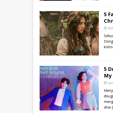
5 F
Chr
May
Sebua
Dong-
kolos
5 D
My 
Apr
Menje
disug
mengi
atau