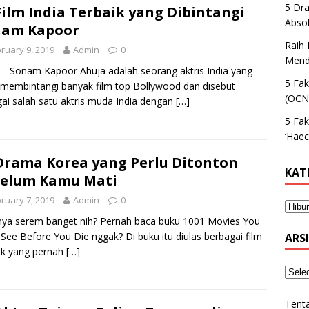
5 Dr
Film India Terbaik yang Dibintangi
Absol
nam Kapoor
Raih 
ruary 9, 2019
Admin
0
Mend
l – Sonam Kapoor Ahuja adalah seorang aktris India yang
5 Fak
 membintangi banyak film top Bollywood dan disebut
(OCN
ai salah satu aktris muda India dengan
[…]
5 Fa
‘Haec
Drama Korea yang Perlu Ditonton
KAT
belum Kamu Mati
ruary 7, 2019
Admin
0
nya serem banget nih? Pernah baca buku 1001 Movies You
See Before You Die nggak? Di buku itu diulas berbagai film
ARS
ik yang pernah
[…]
Tent