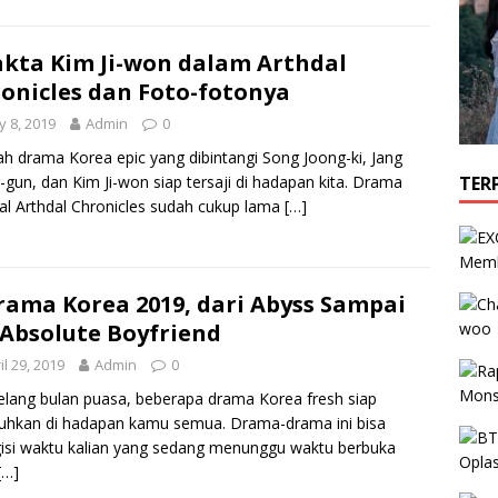
akta Kim Ji-won dalam Arthdal
onicles dan Foto-fotonya
 8, 2019
Admin
0
h drama Korea epic yang dibintangi Song Joong-ki, Jang
TER
gun, dan Kim Ji-won siap tersaji di hadapan kita. Drama
al Arthdal Chronicles sudah cukup lama
[…]
Memb
rama Korea 2019, dari Abyss Sampai
Absolute Boyfriend
il 29, 2019
Admin
0
lang bulan puasa, beberapa drama Korea fresh siap
uhkan di hadapan kamu semua. Drama-drama ini bisa
si waktu kalian yang sedang menunggu waktu berbuka
[…]