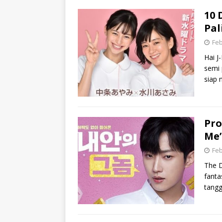
10 
Pal
Feb
Hai J
semi 
siap 
Pro
Me’
Feb
The D
fanta
tangg