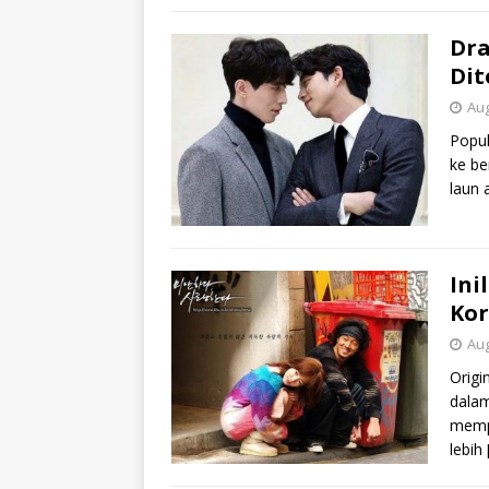
Dra
Dit
Aug
Popul
ke be
laun 
Ini
Kor
Aug
Origi
dalam
memp
lebih