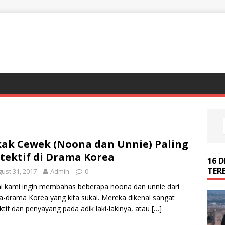
ak Cewek (Noona dan Unnie) Paling
tektif di Drama Korea
16 
TER
ust 31, 2017
Admin
0
ini kami ingin membahas beberapa noona dan unnie dari
-drama Korea yang kita sukai. Mereka dikenal sangat
ktif dan penyayang pada adik laki-lakinya, atau
[…]