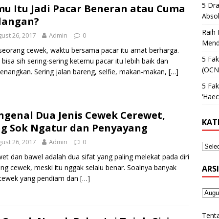
5 Dr
u Itu Jadi Pacar Beneran atau Cuma
Absol
dangan?
Raih 
ust 26, 2017
Admin
0
Mend
seorang cewek, waktu bersama pacar itu amat berharga.
5 Fak
 bisa sih sering-sering ketemu pacar itu lebih baik dan
(OCN
nangkan. Sering jalan bareng, selfie, makan-makan,
[…]
5 Fa
‘Haec
genal Dua Jenis Cewek Cerewet,
KAT
g Sok Ngatur dan Penyayang
ust 26, 2017
Admin
0
et dan bawel adalah dua sifat yang paling melekat pada diri
ng cewek, meski itu nggak selalu benar. Soalnya banyak
ARS
 cewek yang pendiam dan
[…]
Tent