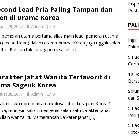
econd Lead Pria Paling Tampan dan
en di Drama Korea
PAL
ust 29, 2017
Admin
0
n pemeran utama pertama alias main lead, pemeran utama
Ingin
 (second lead) dalam drama-drama Korea juga nggak kalah
Fakta
 lho. Bahkan tak jarang pemirsa lebih
[…]
9 Fak
Coon
10 Ra
arakter Jahat Wanita Terfavorit di
Bers
ama Sageuk Korea
Solus
ust 28, 2017
Admin
0
dan 
alian suka nonton drama kolosal atau kerajaan Korea?
5 Fak
 ya, mungkin kalian mengenal salah satu karakter jahat
Palin
 villain wanita ini. Memerankan karkater jahat
[…]
5 Fak
Foto