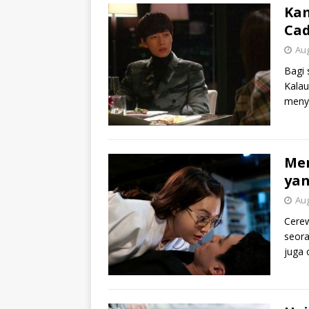
Kam
Ca
Aug
Bagi 
Kalau
menye
Men
yan
Aug
Cerew
seora
juga