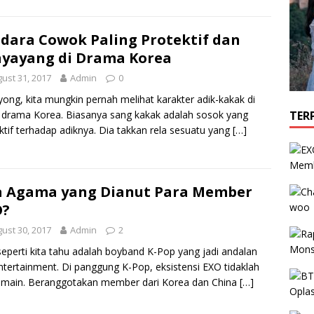
dara Cowok Paling Protektif dan
yayang di Drama Korea
ust 31, 2017
Admin
0
ong, kita mungkin pernah melihat karakter adik-kakak di
TER
l drama Korea. Biasanya sang kakak adalah sosok yang
ktif terhadap adiknya. Dia takkan rela sesuatu yang
[…]
Memb
 Agama yang Dianut Para Member
O?
ust 30, 2017
Admin
2
eperti kita tahu adalah boyband K-Pop yang jadi andalan
tertainment. Di panggung K-Pop, eksistensi EXO tidaklah
-main. Beranggotakan member dari Korea dan China
[…]