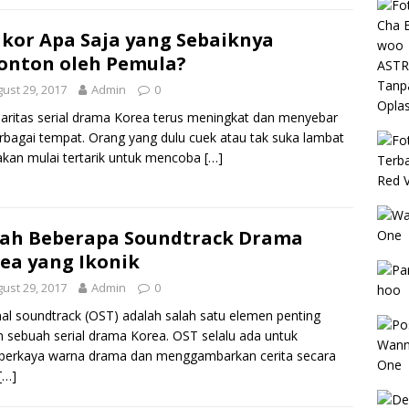
kor Apa Saja yang Sebaiknya
onton oleh Pemula?
ust 29, 2017
Admin
0
aritas serial drama Korea terus meningkat dan menyebar
rbagai tempat. Orang yang dulu cuek atau tak suka lambat
akan mulai tertarik untuk mencoba
[…]
lah Beberapa Soundtrack Drama
ea yang Ikonik
ust 29, 2017
Admin
0
nal soundtrack (OST) adalah salah satu elemen penting
 sebuah serial drama Korea. OST selalu ada untuk
erkaya warna drama dan menggambarkan cerita secara
[…]