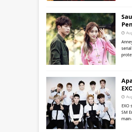
Sau
Pen
Aug
Anney
seria
prote
Apa
EX
Aug
EXO s
SM En
main