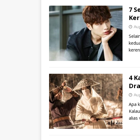
7 S
Ker
Aug
Selai
kedua
keren
4 K
Dr
Aug
Apa k
Kalau
alias